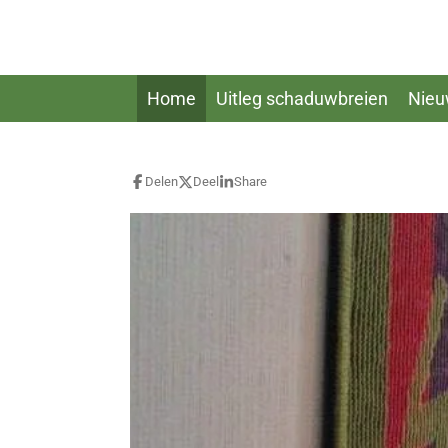
Ga
direct
naar
de
Home
Uitleg schaduwbreien
Nieu
hoofdinhoud
Delen
Deel
Share