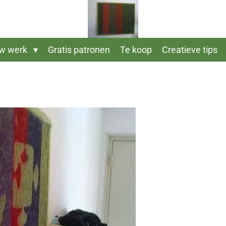
w werk
Gratis patronen
Te koop
Creatieve tips