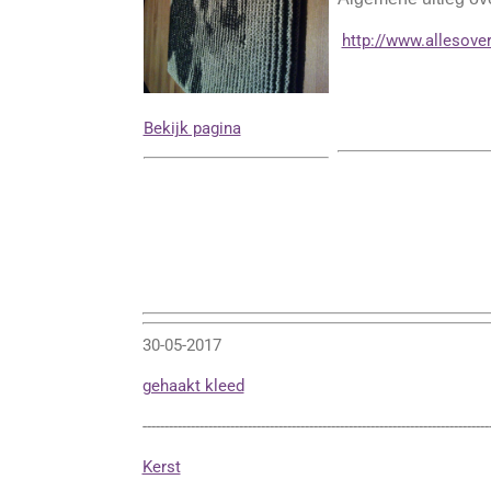
http://www.allesover
Bekijk pagina
30-05-2017
gehaakt kleed
-------------------------------------------------------------------------------
Kerst