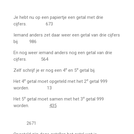
Je hebt nu op een papiertje een getal met drie
cijfers. 673
Iemand anders zet daar weer een getal van drie cijfers
bij. 986
En nog weer iemand anders nog een getal van drie
cijfers. 564
e
e
Zelf schrijf je er nog een 4
en 5
getal bij.
e
e
Het 4
getal moet opgeteld met het 2
getal 999
worden. 13
e
e
Het 5
getal moet samen met het 3
getal 999
worden.
435
2671