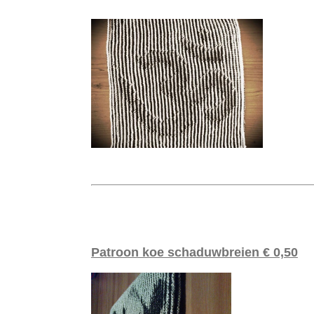
Patroon koe schaduwbreien € 0,50