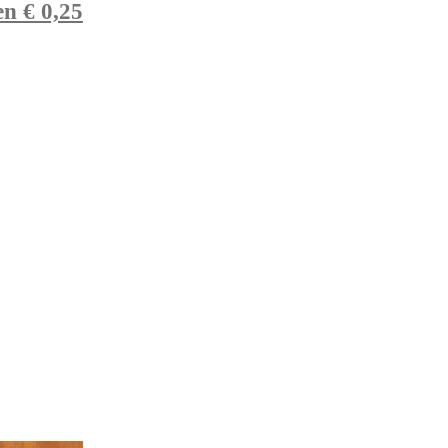
n € 0,25