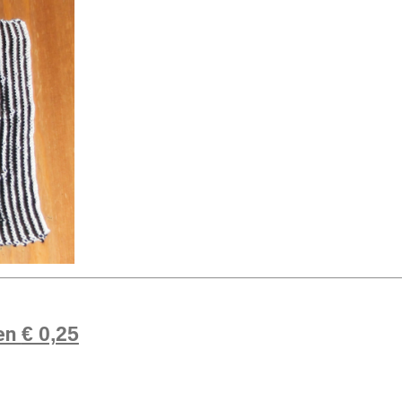
ien
€ 0,25