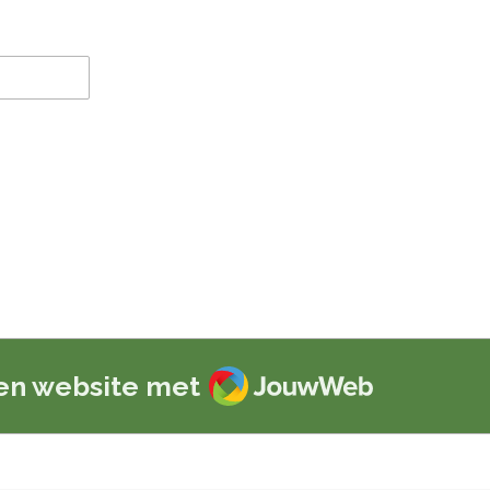
JouwWeb
en website met