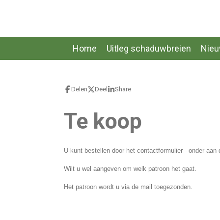
Ga
direct
naar
de
Home
Uitleg schaduwbreien
Nie
hoofdinhoud
Delen
Deel
Share
Te koop
U kunt bestellen door het contactformulier - onder aan d
Wilt u wel aangeven om welk patroon het gaat.
Het patroon wordt u via de mail toegezonden.