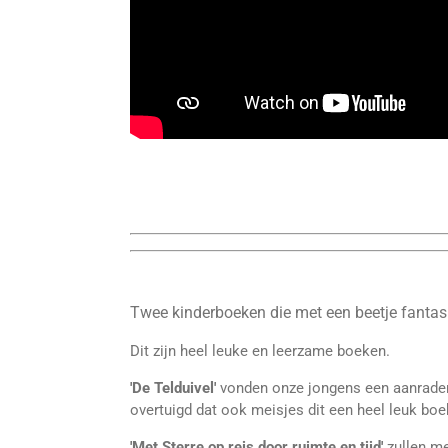
Twee kinderboeken die met een beetje fantas
Dit zijn heel leuke en leerzame boeken.
'De Telduivel'
vonden onze jongens een aanrader 
overtuigd dat ook meisjes dit een heel leuk boe
'Met Sterre op reis door ruimte en tijd'
zullen me