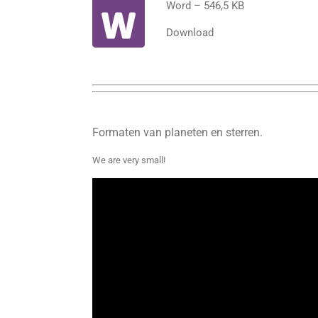
Word – 546,5 KB
Download
Formaten van planeten en sterren.
We are very small!