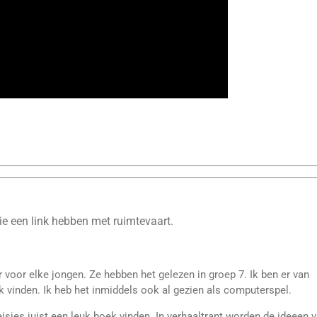
ie een link hebben met ruimtevaart.
voor elke jongen. Ze hebben het gelezen in groep 7. Ik ben er van
k vinden. Ik heb het inmiddels ook al gezien als computerspel.
isjes juist een leuk boek vinden. In verhaaltrant worden de ideeen 