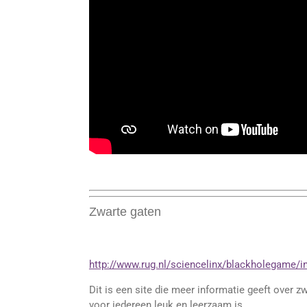
Zwarte gaten
http://www.rug.nl/sciencelinx/blackholegame/i
Dit is een site die meer informatie geeft over z
voor iedereen leuk en leerzaam is.