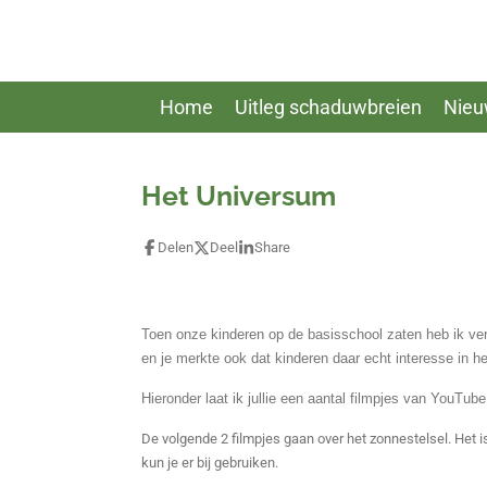
Ga
direct
naar
de
Home
Uitleg schaduwbreien
Nieu
hoofdinhoud
Het Universum
Delen
Deel
Share
Toen onze kinderen op de basisschool zaten heb ik ve
en je merkte ook dat kinderen daar echt interesse in h
Hieronder laat ik jullie een aantal filmpjes van YouTube
De volgende 2 filmpjes gaan over het zonnestelsel. Het 
kun je er bij gebruiken.